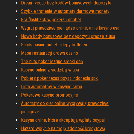
Dream vegas bez kodów bonusowych depozytu
Szybkie trafienie w automaty darmowe monety
Gra flashback w pokera i dobbel
Wygraj prawdziwe pieniądze online, a nie kasyno usa
Nowe kody bonusowe bez depozytu gracze z usa
Sands casino outlet sklepy betlejem
Mapa restauracji crown casino
The nuts poker league smoki den
Kasyno online z siedzibą w usa
Pobierz poker texas boyaa indonesia apk
Lista automatów w kasynie rama
Pokerowe kasyno promocyjne
Automaty do gier online wygrywają prawdziwe
pieniądze
Kasyna online, które akceptują wpłaty paypal
Hazard wpłynie na moją zdolność kredytową