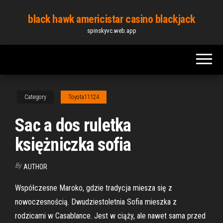
Skip
black hawk americistar casino blackjack
to
spinskyvc.web.app
the
content
Category
Toyota11124
Sac a dos ruletka
księżniczka sofia
By
AUTHOR
Współczesne Maroko, gdzie tradycja miesza się z
nowoczesnością. Dwudziestoletnia Sofia mieszka z
rodzicami w Casablance. Jest w ciąży, ale nawet sama przed