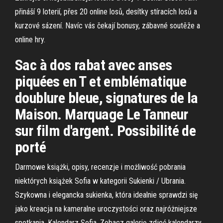
přináší 9 loterií, přes 20 online losů, desítky stíracích losů a
kurzové sázení. Navíc vás čekají bonusy, zábavné soutěže a
online hry.
Sac à dos rabat avec anses
piquées en T et emblématique
doublure bleue, signatures de la
Maison. Marquage Le Tanneur
sur film d'argent. Possibilité de
porté
Darmowe książki, opisy, recenzje i możliwość pobrania
niektórych książek Sofia w kategorii Sukienki / Ubrania.
Szykowna i elegancka sukienka, która idealnie sprawdzi się
jako kreacja na kameralne uroczystości oraz najróżniejsze
spotkania. Kalendarz Sofia. Zobacz galerię zdjeć kalendarzy.