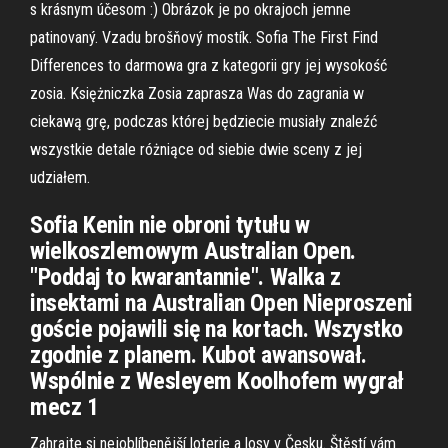
s krásnym účesom :) Obrázok je po okrajoch jemne
patinovaný. Vzadu brošňový mostík. Sofia The First Find
Differences to darmowa gra z kategorii gry jej wysokość
zosia. Księżniczka Zosia zaprasza Was do zagrania w
ciekawą grę, podczas której będziecie musiały znaleźć
wszystkie detale różniące od siebie dwie sceny z jej
udziałem.
Sofia Kenin nie obroni tytułu w
wielkoszlemowym Australian Open.
"Poddaj to kwarantannie". Walka z
insektami na Australian Open Nieproszeni
goście pojawili się na kortach. Wszystko
zgodnie z planem. Kubot awansował.
Wspólnie z Wesleyem Koolhofem wygrał
mecz 1
Zahrajte si nejoblíbenější loterie a losy v Česku. Štěstí vám