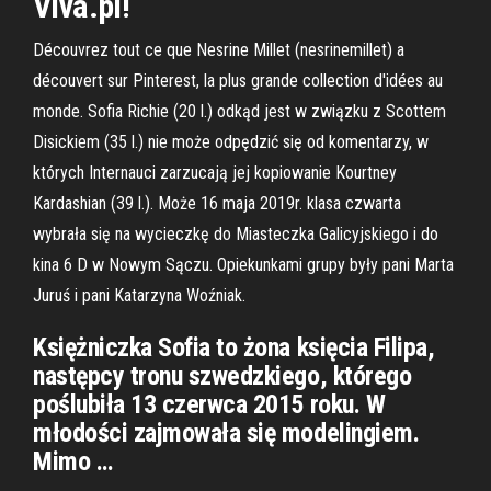
Viva.pl!
Découvrez tout ce que Nesrine Millet (nesrinemillet) a
découvert sur Pinterest, la plus grande collection d'idées au
monde. Sofia Richie (20 l.) odkąd jest w związku z Scottem
Disickiem (35 l.) nie może odpędzić się od komentarzy, w
których Internauci zarzucają jej kopiowanie Kourtney
Kardashian (39 l.). Może 16 maja 2019r. klasa czwarta
wybrała się na wycieczkę do Miasteczka Galicyjskiego i do
kina 6 D w Nowym Sączu. Opiekunkami grupy były pani Marta
Juruś i pani Katarzyna Woźniak.
Księżniczka Sofia to żona księcia Filipa,
następcy tronu szwedzkiego, którego
poślubiła 13 czerwca 2015 roku. W
młodości zajmowała się modelingiem.
Mimo …