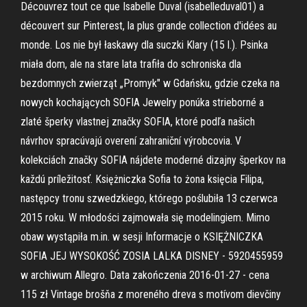
Découvrez tout ce que Isabelle Duval (isabelleduval01) a
découvert sur Pinterest, la plus grande collection d'idées au
monde. Los nie był łaskawy dla suczki Klary (15 l.). Psinka
miała dom, ale na stare lata trafiła do schroniska dla
bezdomnych zwierząt „Promyk" w Gdańsku, gdzie czeka na
nowych kochających SOFIA Jewelry ponúka strieborné a
zlaté šperky vlastnej značky SOFIA, ktoré podľa našich
návrhov spracúvajú overení zahraniční výrobcovia. V
kolekciách značky SOFIA nájdete moderné dizajny šperkov na
každú príležitosť. Księżniczka Sofia to żona księcia Filipa,
następcy tronu szwedzkiego, którego poślubiła 13 czerwca
2015 roku. W młodości zajmowała się modelingiem. Mimo
obaw wystąpiła m.in. w sesji Informacje o KSIĘŻNICZKA
SOFIA JEJ WYSOKOŚĆ ZOSIA LALKA DISNEY - 5920455959
w archiwum Allegro. Data zakończenia 2016-01-27 - cena
115 zł Vintage brošňa z moreného dreva s motívom dievčiny