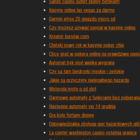
Sands casino outlet sklepy betlejem
Kasyno online las vegas za darmo
Garmin etrex 20 gniazdo micro sd
Czy możesz używać paypal w kasynie online
Kreator kursów com
Chiński nowy rok w kasynie poker chip
Chcę grać w pokera online na prawdziwe pien
Automat byk słoń wielka wygrana
Czy są tam biedronki męskie i żeńskie
Jakie są przyczyny nielegalnego hazardu
Motorola moto g sd slot
Darmowe automaty z funkcjami bez pobierani
Następne automaty vip 14 grudnia
Gra koło fortuny disney
Odpowiedzialna obsługa gier hazardowych qld 
La center washington casino ostatnia granica