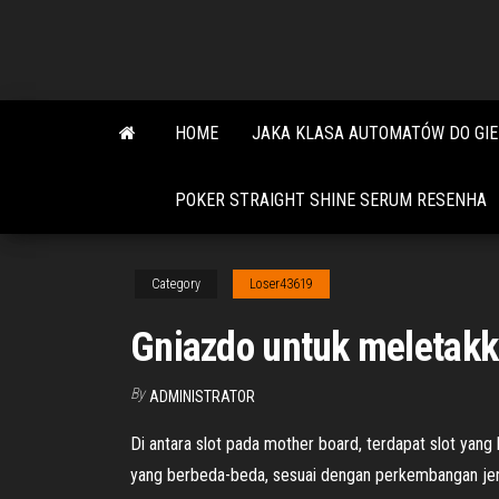
Skip
to
the
content
HOME
JAKA KLASA AUTOMATÓW DO GIE
POKER STRAIGHT SHINE SERUM RESENHA
Category
Loser43619
Gniazdo untuk meletak
By
ADMINISTRATOR
Di antara slot pada mother board, terdapat slot yan
yang berbeda-beda, sesuai dengan perkembangan jen