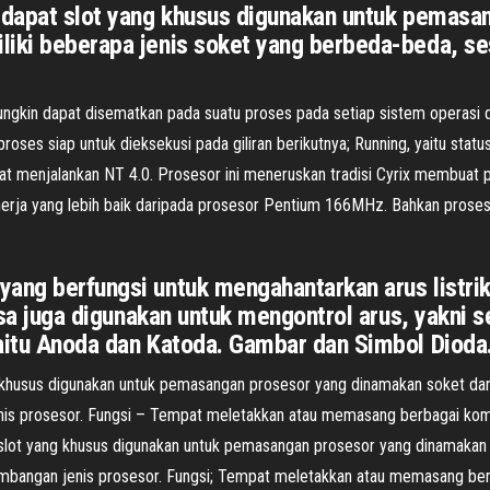
erdapat slot yang khusus digunakan untuk pemas
liki beberapa jenis soket yang berbeda-beda, s
ungkin dapat disematkan pada suatu proses pada setiap sistem operasi 
proses siap untuk dieksekusi pada giliran berikutnya; Running, yaitu stat
t menjalankan NT 4.0. Prosesor ini meneruskan tradisi Cyrix membuat p
erja yang lebih baik daripada prosesor Pentium 166MHz. Bahkan proseso
yang berfungsi untuk mengahantarkan arus listri
bisa juga digunakan untuk mengontrol arus, yakni s
aitu Anoda dan Katoda. Gambar dan Simbol Dioda.
g khusus digunakan untuk pemasangan prosesor yang dinamakan soket dan
is prosesor. Fungsi – Tempat meletakkan atau memasang berbagai kom
t slot yang khusus digunakan untuk pemasangan prosesor yang dinamakan
embangan jenis prosesor. Fungsi; Tempat meletakkan atau memasang ber