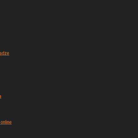
iądze
a
online