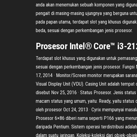
anda akan menemukan sebuah komponen yang digunak
pengait di masing-masing ujungnya yang berguna untu
pada papan utama, terdapat slot yang khusus diguna
beda, sesuai dengan perkembangan jenis prosesor.
Prosesor Intel® Core™ i3-2
Terdapat slot khusus yang digunakan untuk pemasan
sesuai dengan perkembangan jenis prosesor. Fungsi
17, 2014 · Monitor/Screen monitor merupakan sarana 
Visual Display Unit (VDU). Casing Unit adalah tempat 
disebut Nov 25, 2016 · Status Prosesor. Jenis statu
macam status yang umum, yaitu: Ready, yaitu status di
oleh prosesor Oct 24, 2013 · Cyrix mempunyai masala
Prosesor 6×86 diberi nama seperti P166 yang menunj
daripada Pentium. Sistem operasi terdistribusi adal
dalam suatu jaringan. Koleksi-koleksi dari objek-obj