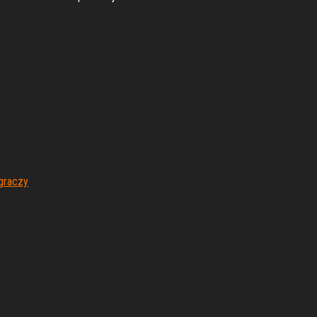
 graczy