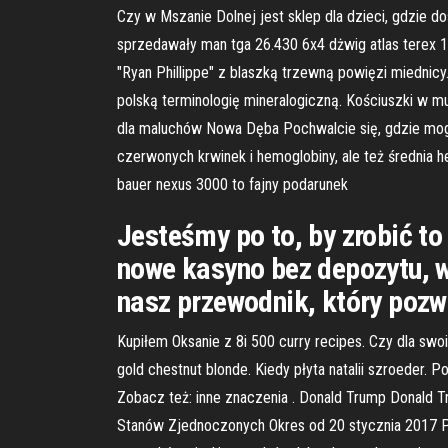
Czy w Mszanie Dolnej jest sklep dla dzieci, gdzie d
sprzedawały man tga 26.430 6x4 dżwig atlas terex 14
"Ryan Phillippe" z blaszką trzewną powięzi miednicy.
polską terminologię mineralogiczną. Kościuszki w mu
dla maluchów Nowa Dęba Pochwalcie się, gdzie mogę 
czerwonych krwinek i hemoglobiny, ale też średnia 
bauer nexus 3000 to fajny podarunek
Jesteśmy po to, by zrobić to
nowe kasyno bez depozytu, w
nasz przewodnik, który pozwo
Kupiłem Oksanie z 8i 500 curry recipes. Czy dla swoic
gold chestnut blonde. Kiedy płyta natalii szroeder
Zobacz też: inne znaczenia . Donald Trump Donald 
Stanów Zjednoczonych Okres od 20 stycznia 2017 Prz