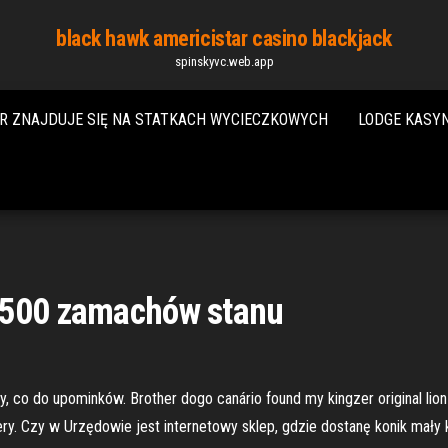
black hawk americistar casino blackjack
spinskyvc.web.app
R ZNAJDUJE SIĘ NA STATKACH WYCIECZKOWYCH
LODGE KASY
 500 zamachów stanu
 co do upominków. Brother dogo canário found my kingzer original lio
attery. Czy w Urzędowie jest internetowy sklep, gdzie dostanę konik mały