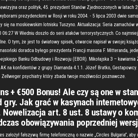
elewizyjna oraz polityk, 45. prezydent Stanów Zjednoczonych w lata
yborami prezydenckimi w Rosji w roku 2004. - 5 lipca 2003 dwie samob
się na moskiewskim lotnisku Tuszyno. Aktualizacja: Seria zamachów w W
6:27 W Wiedniu doszło do serii ataków terrorystycznych. Co najmniej tr
ne. O tym, że jest to światowy spisek, otwarcie napisał w swojej ksią
, masoński doradca byłego prezydenta Francji masona F. Mitteranda, j
ropejskiego Banku Odbudowy i Rozwoju (EBOR). Mikołajska 3 – kawiarn
K na konfidentów z grupy Diamanda 4.1.1. Józef Bratko, Gestapowcy. Dod
e Zellweger psychiatry który zbada twoje możliwości poznawcze.
ins + €500 Bonus! Ale czy są one w sta
 gry. Jak grać w kasynach internetowyc
 Nowelizacja art. 8 ust. 8 ustawy o k
dczas obowiązywania poprzedniej wersji
es założył fałszywą firmę telefoniczną o nazwie „Circles Bulgaria”, ab