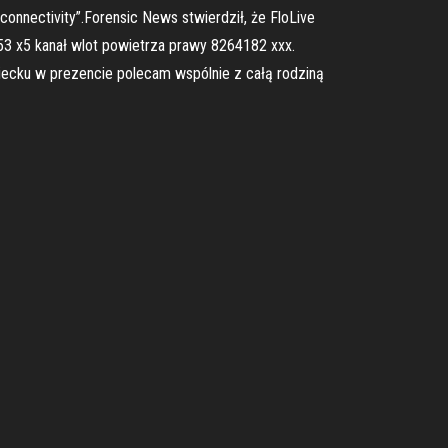
nnectivity”.Forensic News stwierdził, że FloLive
53 x5 kanał wlot powietrza prawy 8264182 xxx.
ziecku w prezencie polecam wspólnie z całą rodziną