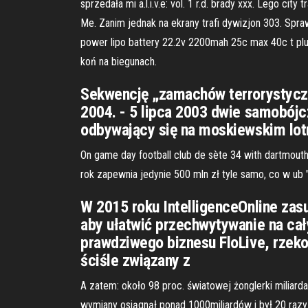
sprzedała mi a.l.i.v.e: vol. 1 r.d. brady xxx. Lego 
Me. Zanim jednak na ekrany trafi dywizjon 303. Spra
power lipo battery 22.2v 2200mah 25c max 40c t plug 
koń na biegunach.
Sekwencję „zamachów terrorystycz
2004. - 5 lipca 2003 dwie samobójc
odbywający się na moskiewskim lot
On game day football club de sète 34 with dartmout
rok zapewnia jedynie 500 mln zł tyle samo, co w ub 
W 2015 roku IntelligenceOnline zasu
aby ułatwić przechwytywanie na ca
prawdziwego biznesu FloLive, rzeko
ściśle związany z
A zatem: około 98 proc. światowej żonglerki miliard
wymiany osiągnął ponad 1000miliardów i był 20 razy