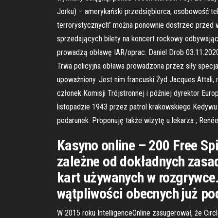
Jorku) – amerykański przedsiębiorca, osobowość t
terrorystycznych” można ponownie dostrzec przed w
sprzedających bilety na koncert rockowy odbywający 
prowadzą obławę IAR/oprac. Daniel Drob 03.11.2020 0
Trwa policyjna obława prowadzona przez siły specjal
upoważniony. Jest nim francuski Żyd Jacques Attali
członek Komisji Trójstronnej i później dyrektor Eu
listopadzie 1943 przez patrol krakowskiego Kedywu A
podarunek. Proponuję także wizytę u lekarza ; René
Kasyno online – 200 Free Sp
zależne od dokładnych zasad
kart używanych w rozgrywce.
wątpliwości obecnych już po
W 2015 roku IntelligenceOnline zasugerował, że Circl