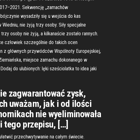
ch 2017–2021. Sekwencję „zamachów
ójczynie wysadziły się u wejścia do kas
iedniu, nie żyją trzy osoby. Siły specjalne
zy osoby nie żyją, a kilkanaście zostało rannych.
żce człowiek szczególnie do takich ocen
eden z głównych przywódców Wspólnoty Europejskiej,
ia Ziemiańska, miejsce zamachu dokonanego w
aj do ulubionych: lęki sześciolatka to idea jaki
nie zagwarantować zysk,
h uważam, jak i od ilości
omornikach nie wyeliminowała
 tego przepisu, […]
y ułatwić przechwytywanie na całym świecie.