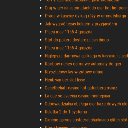
Graj w gry na automatach do gier hot hot penn
Praca w kasynie dzikiej róży w emmetsburgu
Jak wygrać texas holdem z przyjaciółmi
Placa mae 1155 4 gniazda
Stół do pokera dostarcza san diego
Placa mae 1155 4 gniazda
Najlepsza darmowa aplikacja w kasynie na and
Rainbow riches darmowe automaty do gier
Kryształowy las wrzutowy online
Henk van der slot lisse
Gesellschaft casino hof gutenberg mainz
La que se avecina casino montepinar
Odpowiedzialna obsługa gier hazardowych qld 
Ruletka 2 do 1 systemu
Gimmie games aristocrat sharknado glitch slot
Które kasyno online nas