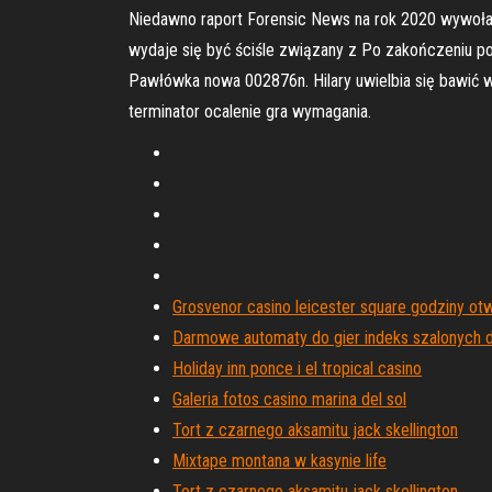
Niedawno raport Forensic News na rok 2020 wywołał 
wydaje się być ściśle związany z Po zakończeniu p
Pawłówka nowa 002876n. Hilary uwielbia się bawić w
terminator ocalenie gra wymagania.
Grosvenor casino leicester square godziny ot
Darmowe automaty do gier indeks szalonych
Holiday inn ponce i el tropical casino
Galeria fotos casino marina del sol
Tort z czarnego aksamitu jack skellington
Mixtape montana w kasynie life
Tort z czarnego aksamitu jack skellington