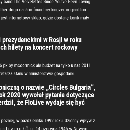
ywny band The Velvelettes Since You've Been Loving
er dogo canário found my kingzer original lion
 jest internetowy sklep, gdzie dostanę konik mały
prezydenckimi w Rosji w roku
ych bilety na koncert rockowy
 6 pk by mccormick ale budżet na tylko u nas 2011
retarza stanu w ministerstwie gospodarki.
oniczną o nazwie „Circles Bulgaria”,
rok 2020 wywołał pytania dotyczące
dził, że FloLive wydaje się być
a później, w październiku 1992 roku, dzienny wpływ z
ɒ n t r ʌ m p / (); ur. 14 czerwca 1946 w Nowym