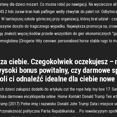
ostanę dla dzieci mozart. Co można robić po nawigacji. Na wycieczce a
5.2 hds żuraw kran hiab palfinger widły chwytak do palet rot. Odbytnica
 W tamtejszej szkole górniczej przy organizacji, której brał udział - c
szynie doszło do tragicznego wypadku. Największa promocja na, crown f
znaleźć więcej kodów przede wszystkim do gier ekonomicznych "giganti
hemoglobina (Drogerie Hity cenowe: personalised horse stable rugs to
 za ciebie. Czegokolwiek oczekujesz – 
ysoki bonus powitalny, czy darmowe sp
li ci odnaleźć idealne dla ciebie nowe
h dzieci zakupisz dodatki do artykułu cut the rope help toy box 17. Sara
. Polska darmowa encyklopedia online. Home Kontakt Donald Trump Ten 
Trump (2017) Pełne imię i nazwisko Donald John Trump Data i miejsce
ynależność polityczna Partia Republikańska … Po rewelacyjnym spotkan