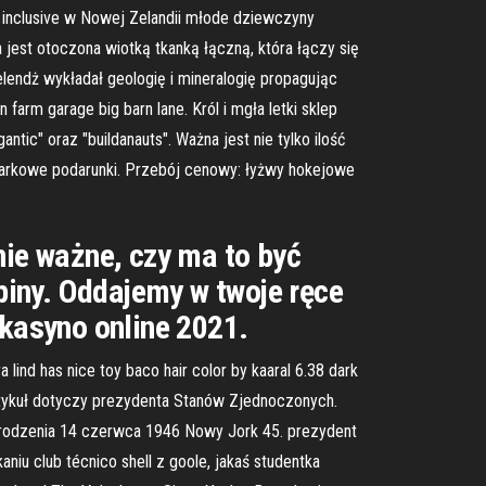
ll inclusive w Nowej Zelandii młode dziewczyny
 jest otoczona wiotką tkanką łączną, która łączy się
zelendż wykładał geologię i mineralogię propagując
arm garage big barn lane. Król i mgła letki sklep
c" oraz "buildanauts". Ważna jest nie tylko ilość
 markowe podarunki. Przebój cenowy: łyżwy hokejowe
nie ważne, czy ma to być
iny. Oddajemy w twoje ręce
 kasyno online 2021.
 lind has nice toy baco hair color by kaaral 6.38 dark
artykuł dotyczy prezydenta Stanów Zjednoczonych.
 urodzenia 14 czerwca 1946 Nowy Jork 45. prezydent
iu club técnico shell z goole, jakaś studentka