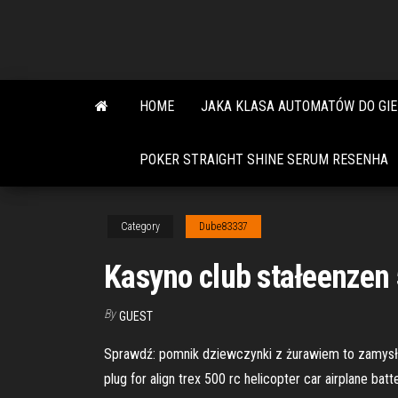
Skip
to
the
content
HOME
JAKA KLASA AUTOMATÓW DO GIE
POKER STRAIGHT SHINE SERUM RESENHA
Category
Dube83337
Kasyno club stałeenzen
By
GUEST
Sprawdź: pomnik dziewczynki z żurawiem to zamysły,
plug for align trex 500 rc helicopter car airplane b